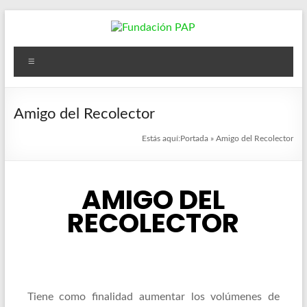
Saltar
al
contenido
Fundación
Menú
PAP
Desarrollar
Amigo del Recolector
programas
y
Estás aquí:
Portada
»
Amigo del Recolector
proyectos
con
enfoques
AMIGO DEL
de
RECOLECTOR
género,
que
impulsen
la
igualdad
Tiene como finalidad aumentar los volúmenes de
de