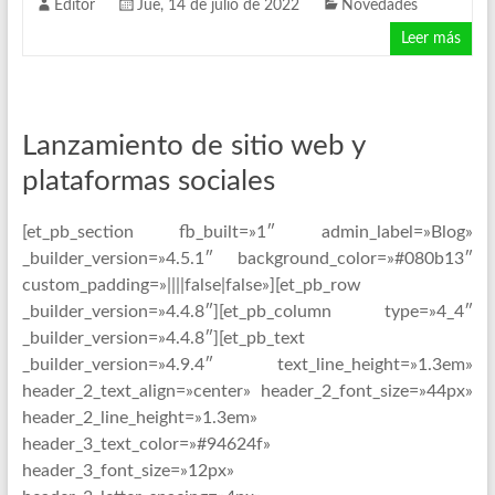
Editor
Jue, 14 de julio de 2022
Novedades
Leer más
Lanzamiento de sitio web y
plataformas sociales
[et_pb_section fb_built=»1″ admin_label=»Blog»
_builder_version=»4.5.1″ background_color=»#080b13″
custom_padding=»||||false|false»][et_pb_row
_builder_version=»4.4.8″][et_pb_column type=»4_4″
_builder_version=»4.4.8″][et_pb_text
_builder_version=»4.9.4″ text_line_height=»1.3em»
header_2_text_align=»center» header_2_font_size=»44px»
header_2_line_height=»1.3em»
header_3_text_color=»#94624f»
header_3_font_size=»12px»