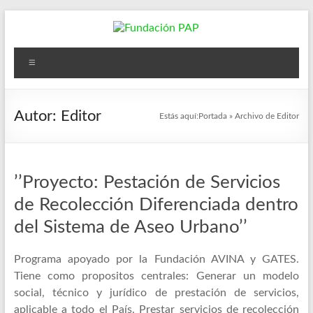
Saltar
al
contenido
Fundación
Menú
PAP
Desarrollar
Autor:
Editor
Estás aquí:
Portada
»
Archivo de Editor
programas
y
proyectos
con
’’Proyecto: Pestación de Servicios
enfoques
de Recolección Diferenciada dentro
de
género,
del Sistema de Aseo Urbano’’
que
impulsen
Programa apoyado por la Fundación AVINA y GATES.
la
Tiene como propositos centrales: Generar un modelo
igualdad
social, técnico y jurídico de prestación de servicios,
de
aplicable a todo el País. Prestar servicios de recolección