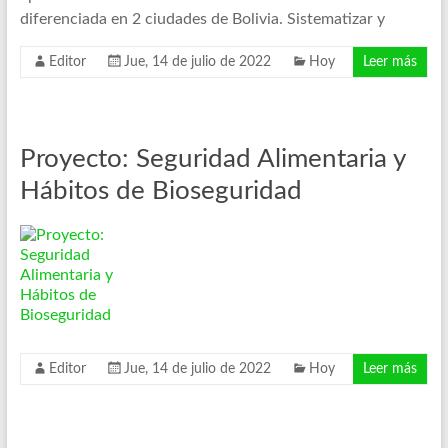
oportunidades
diferenciada en 2 ciudades de Bolivia. Sistematizar y
y
Editor
Jue, 14 de julio de 2022
Hoy
Leer más
la
participación
de
los
Proyecto: Seguridad Alimentaria y
sectores
con
Hábitos de Bioseguridad
menos
recursos.
Editor
Jue, 14 de julio de 2022
Hoy
Leer más